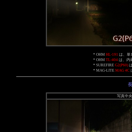
* OHM
HL-191
は、単
* OHM
TL-404
は、内
* SUREFIRE
G2(P60)
は
* MAG-LITE
MAG 4C
写真中央