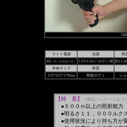
OH
ライト電源
光源
照
4D
5.5V/1.0A ハロゲン球
約11,
（単１乾電池４本）
本体サイズ
材質
135*225*170mm
樹脂ボディ
ショ
【特 長】
（製品パッケージより
●５００ｍ以上の照射能力
●明るさ１１，０００ルク
●使用状況により持ち方が変